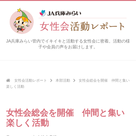
コ
ン
テ
ン
ツ
JA兵庫みらい管内でイキイキと活動する女性会に密着。活動の様
へ
子や会員の声をお届けします。
ス
キ
ッ
プ
女性会活動レポート
本部活動
女性会総会を開催 仲間と集い
楽しく活動
女性会総会を開催 仲間と集い
楽しく活動