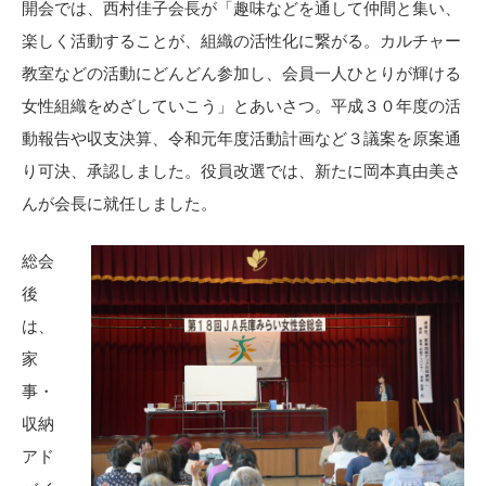
開会では、西村佳子会長が「趣味などを通して仲間と集い、
楽しく活動することが、組織の活性化に繋がる。カルチャー
教室などの活動にどんどん参加し、会員一人ひとりが輝ける
女性組織をめざしていこう」とあいさつ。平成３０年度の活
動報告や収支決算、令和元年度活動計画など３議案を原案通
り可決、承認しました。役員改選では、新たに岡本真由美さ
んが会長に就任しました。
総会
後
は、
家
事・
収納
アド