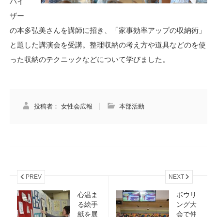
バイ
ザー
の本多弘美さんを講師に招き、「家事効率アップの収納術」
と題した講演会を受講。整理収納の考え方や道具などのを使
った収納のテクニックなどについて学びました。
投稿者：
女性会広報
本部活動
PREV
NEXT
心温ま
ボウリ
る絵手
ング大
紙を展
会で仲